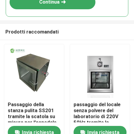
Continua
Prodotti raccomandati
Casa
Passaggio della
passaggio del locale
stanza pulita SS201
senza polvere del
Prodotti
tramite la scatola su
laboratorio di 220V
misura per l'ospedale
50Hz tramite la
del laboratorio
scatola
Invia richiesta
Invia richiesta
Circa noi