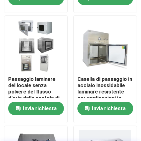
660*500*580mm
laminari
Giro della fabbrica
Controllo di qualità
Contattici
Notizie
Passaggio laminare
Casella di passaggio in
del locale senza
acciaio inossidabile
polvere del flusso
laminare resistente
Casi
d'aria della scatola di
per applicazioni in
passaggio di acciaio
camera bianca
Invia richiesta
Invia richiesta
inossidabile SUS201
GMP tramite la
Sala operatoria modulare
scatola
Stanza pulita modulare