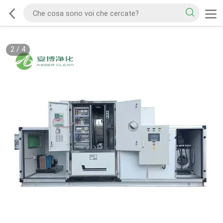
2
/
4