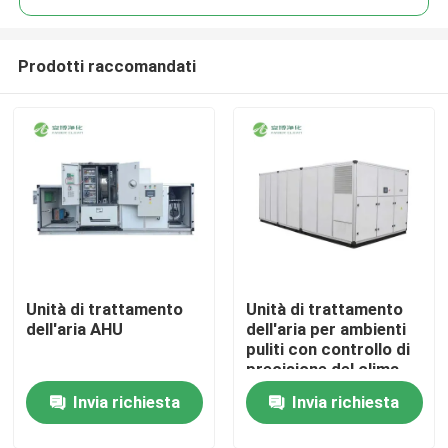
Prodotti raccomandati
Unità di trattamento
Unità di trattamento
Casa
dell'aria AHU
dell'aria per ambienti
puliti con controllo di
precisione del clima
Prodotti
Invia richiesta
Invia richiesta
Circa noi