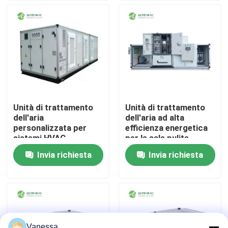
Giro della fabbrica
Controllo di qualità
Contattici
Unità di trattamento
Unità di trattamento
dell'aria
dell'aria ad alta
Notizie
personalizzata per
efficienza energetica
sistemi HVAC.
per le sale pulite
Controllo climatico
dell'industria
Invia richiesta
Invia richiesta
Casi
intelligente.
farmaceutica
Sala operatoria modulare
Stanza pulita modulare
Vanessa