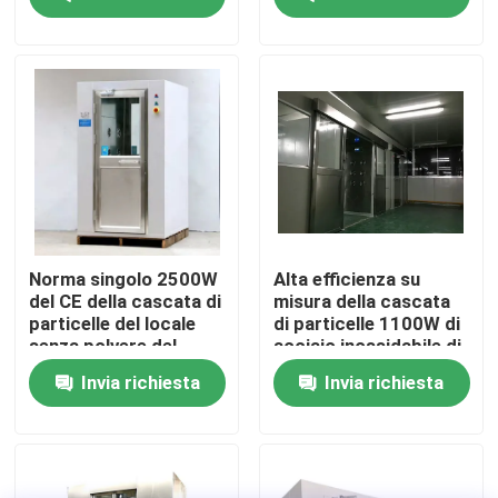
5kw
Giro della fabbrica
Controllo di qualità
Contattici
Notizie
Norma singolo 2500W
Alta efficienza su
del CE della cascata di
misura della cascata
particelle del locale
di particelle 1100W di
Casi
senza polvere del
acciaio inossidabile di
laboratorio
decontaminazione
Invia richiesta
Invia richiesta
Sala operatoria modulare
Stanza pulita modulare