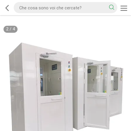
2
/
4