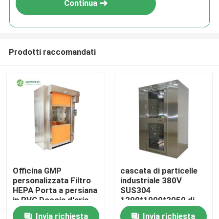
Continua
Prodotti raccomandati
Casa
Officina GMP
cascata di particelle
personalizzata Filtro
industriale 380V
Prodotti
HEPA Porta a persiana
SUS304
in PVC Doccia d'aria
1290*1000*2050 di
per merci SUS201
acciaio inossidabile
Invia richiesta
Invia richiesta
Circa noi