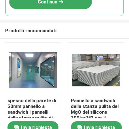
Continua
Prodotti raccomandati
Casa
spesso della parete di
Pannello a sandwich
50mm pannello a
della stanza pulita del
Prodotti
sandwich i pannelli
MgO del silicone
della stanza pulita di
100kg/M3 per il
12m GMP su misura
magazzino
Invia richiesta
Invia richiesta
Circa noi