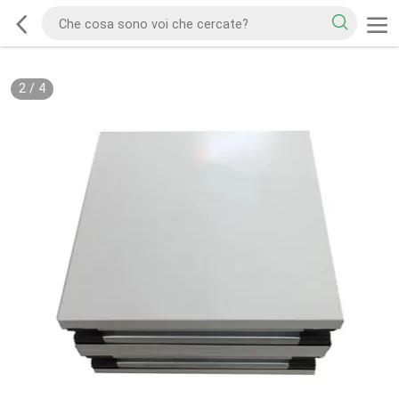
2
/
4