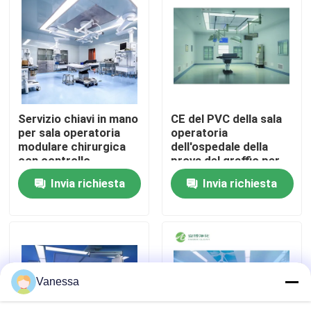
Giro della fabbrica
Controllo di qualità
Servizio chiavi in mano
CE del PVC della sala
Contattici
per sala operatoria
operatoria
modulare chirurgica
dell'ospedale della
con controllo
prova del graffio per
Notizie
integrato PLC
l'Assemblea veloce
Invia richiesta
Invia richiesta
dell'ospedale
Casi
Sala operatoria modulare
Vanessa
Stanza pulita modulare