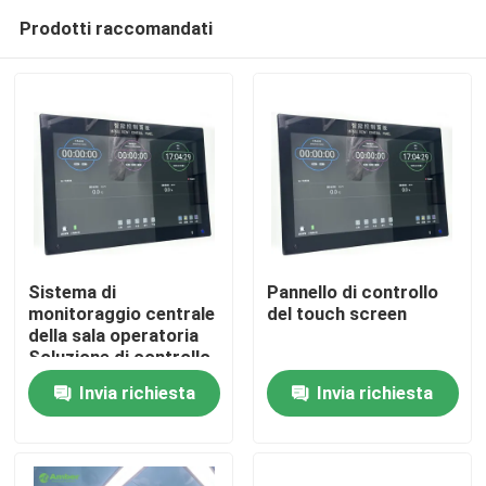
Prodotti raccomandati
Sistema di
Pannello di controllo
monitoraggio centrale
del touch screen
della sala operatoria
Casa
Soluzione di controllo
della sala operatoria
Invia richiesta
Invia richiesta
all-in-one con
Prodotti
integrazione di 6
sistemi
Circa noi