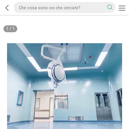
1
/
1