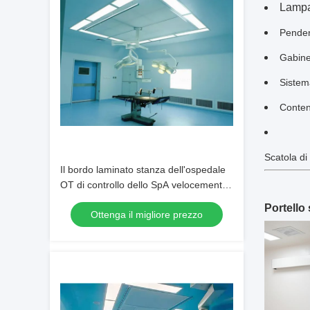
Lampa
Penden
Gabinet
Sistema
Conten
Scatola di 
Il bordo laminato stanza dell'ospedale
OT di controllo dello SpA velocemente
ha installato
Portello
Ottenga il migliore prezzo