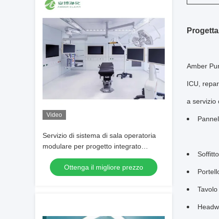
Progetta
Amber Puri
ICU, repar
a servizio
Video
Pannell
Servizio di sistema di sala operatoria
modulare per progetto integrato
Soffitt
AMBER One-Stop
Ottenga il migliore prezzo
Portel
Tavolo
Headwa