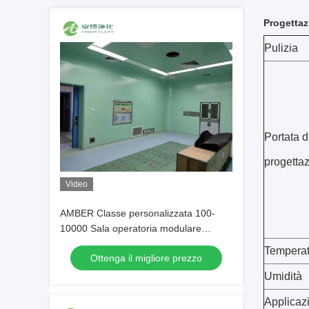
Progettaz
Pulizia
Portata d
progetta
Video
AMBER Classe personalizzata 100-
10000 Sala operatoria modulare
Servizio completo
Temperat
Ottenga il migliore prezzo
Umidità
Applicaz