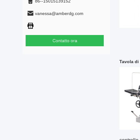
86--15015139152
vanessa@amberdg.com
Contatto ora
Tavola di