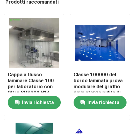
Prodotti raccomandati
Cappa a flusso
Classe 100000 del
laminare Classe 100
bordo laminata prova
per laboratorio con
modulare del graffio
filtro SUS304 H14
della stanza pulita di
Casa
99,9995% 0,3μm
Pharma
Invia richiesta
Invia richiesta
Prodotti
Circa noi