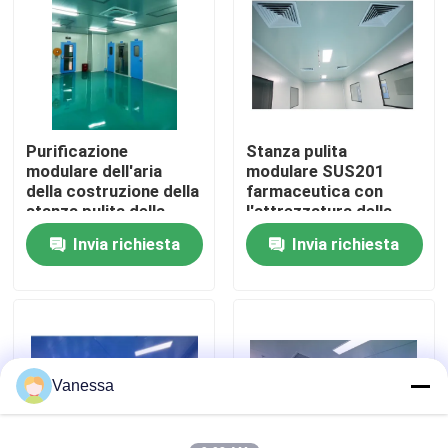
Giro della fabbrica
Controllo di qualità
Purificazione
Stanza pulita
modulare dell'aria
modulare SUS201
Contattici
della costruzione della
farmaceutica con
stanza pulita della
l'attrezzatura della
pianta elettronica
scatola di passaggio
Invia richiesta
Invia richiesta
Notizie
Casi
Sala operatoria modulare
Vanessa
Stanza pulita modulare