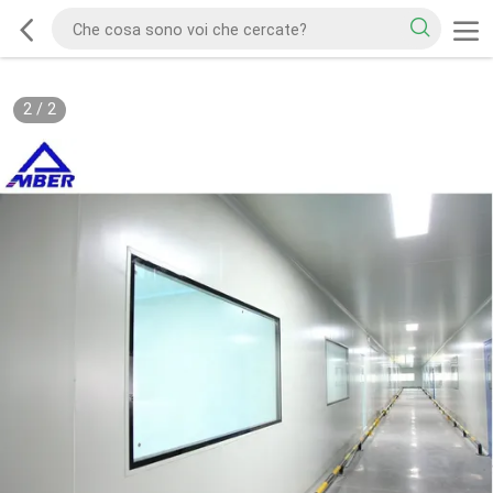
2
/
2