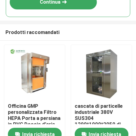
Continua
Prodotti raccomandati
Casa
Officina GMP
cascata di particelle
personalizzata Filtro
industriale 380V
Prodotti
HEPA Porta a persiana
SUS304
in PVC Doccia d'aria
1290*1000*2050 di
per merci SUS201
acciaio inossidabile
Invia richiesta
Invia richiesta
Circa noi