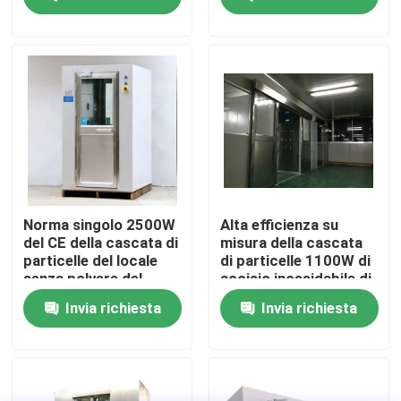
5kw
Giro della fabbrica
Controllo di qualità
Contattici
Notizie
Norma singolo 2500W
Alta efficienza su
del CE della cascata di
misura della cascata
particelle del locale
di particelle 1100W di
Casi
senza polvere del
acciaio inossidabile di
laboratorio
decontaminazione
Invia richiesta
Invia richiesta
Sala operatoria modulare
Stanza pulita modulare