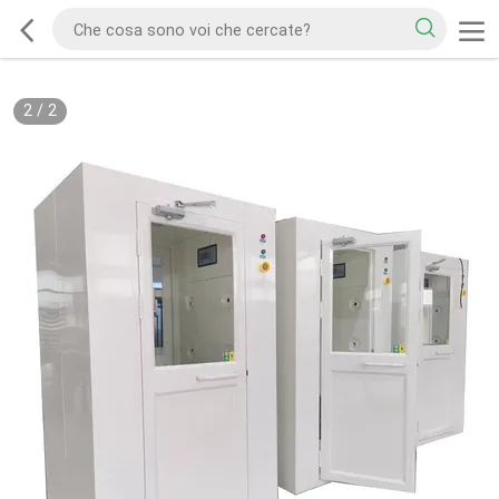
2
/
2