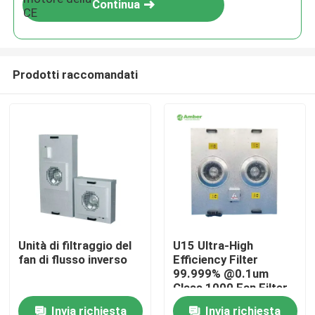
Continua
Prodotti raccomandati
Casa
Unità di filtraggio del
U15 Ultra-High
fan di flusso inverso
Efficiency Filter
Prodotti
99.999% @0.1um
Class 1000 Fan Filter
Unit
Invia richiesta
Invia richiesta
Circa noi