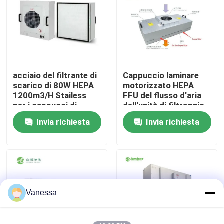
Giro della fabbrica
Controllo di qualità
acciaio del filtrante di
Cappuccio laminare
scarico di 80W HEPA
motorizzato HEPA
Contattici
1200m3/H Stailess
FFU del flusso d'aria
per i cappucci di
dell'unità di filtraggio
flusso laminare
del fan del locale
Invia richiesta
Invia richiesta
Notizie
senza polvere FFU
Casi
Sala operatoria modulare
Vanessa
Stanza pulita modulare