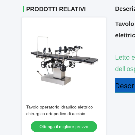
Descri
PRODOTTI RELATIVI
Tavolo 
elettri
Letto e
dell'o
Descr
Tavolo operatorio idraulico elettrico
chirurgico ortopedico di acciaio
inossidabile della Tabella dei raggi x
Ottenga il migliore prezzo