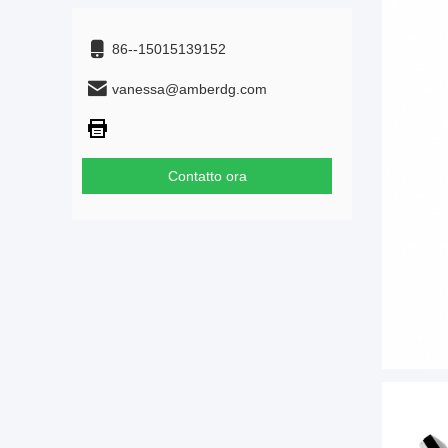
86--15015139152
vanessa@amberdg.com
Contatto ora