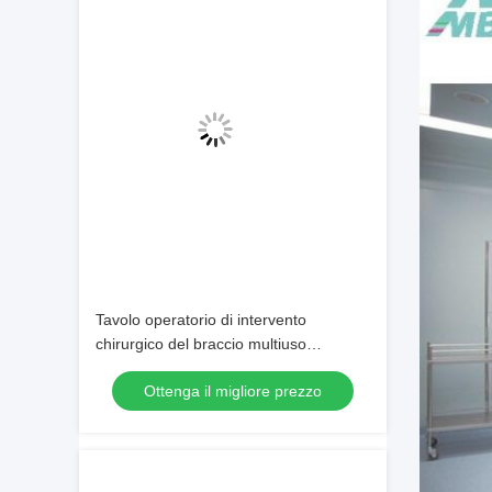
Tavolo operatorio di intervento
chirurgico del braccio multiuso
ginecologico della Tabella SUS304 C
Ottenga il migliore prezzo