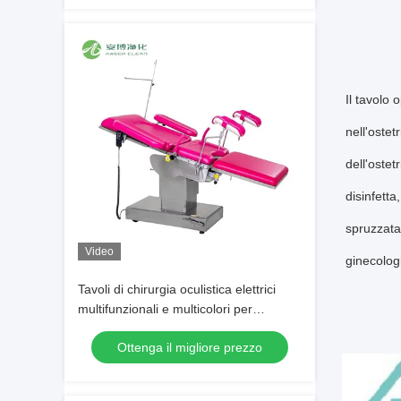
Il tavolo
nell'ostet
dell'ostetr
disinfetta
spruzzata 
Video
ginecologi
Tavoli di chirurgia oculistica elettrici
multifunzionali e multicolori per
ospedali
Ottenga il migliore prezzo