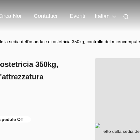
Circa Noi
Contattici
Eventi
Italian
 della sedia dell'ospedale di ostetricia 350kg, controllo del microcomput
 ostetricia 350kg,
'attrezzatura
ospedale OT