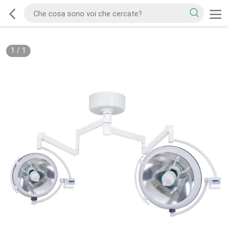
1
/
1