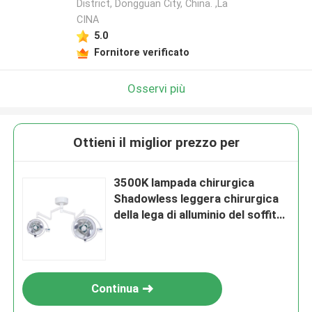
District, Dongguan City, China. ,La
CINA
5.0
Fornitore verificato
Osservi più
Ottieni il miglior prezzo per
3500K lampada chirurgica
Shadowless leggera chirurgica
della lega di alluminio del soffitto
LED
Continua