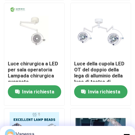
Giro della fabbrica
Controllo di qualità
Contattici
Luce chirurgica a LED
Luce della cupola LED
per sala operatoria
OT del doppio della
Notizie
Lampada chirurgica
lega di alluminio della
avanzata
luce di teatro di
operazione LED700
Invia richiesta
Invia richiesta
Casi
AC240V
Sala operatoria modulare
Stanza pulita modulare
Vanessa