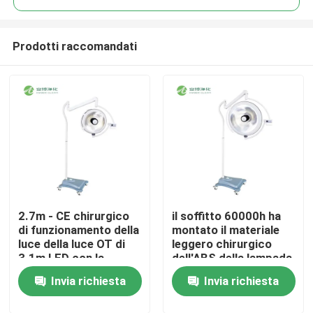
Prodotti raccomandati
2.7m - CE chirurgico
il soffitto 60000h ha
Casa
di funzionamento della
montato il materiale
luce della luce OT di
leggero chirurgico
3.1m LED con la
dell'ABS della lampada
Prodotti
compensazione
dell'operazione di
Invia richiesta
Invia richiesta
dell'ombra
5000K LED
Circa noi