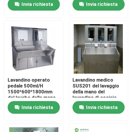
lavandino del lavaggio
Invia richiesta
Invia richiesta
della mano operato
ginocchio
Giro della fabbrica
Controllo di qualità
Contattici
Notizie
Lavandino operato
Lavandino medico
pedale 500ml/H
SUS201 del lavaggio
Casi
1500*600*1800mm
della mano del
del lavabo della mano
lavandino di acciaio
SUS304
inossidabile di
Invia richiesta
Invia richiesta
operazione
Sala operatoria modulare
dell'officina con i fori
di colata
Stanza pulita modulare