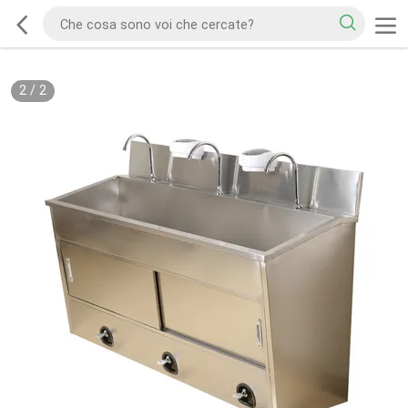
2
/
2