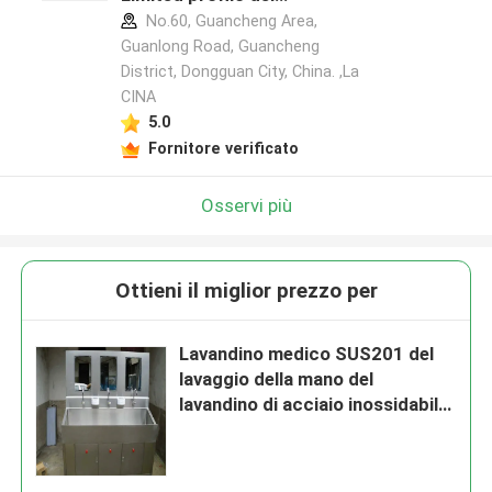
produttore
No.60, Guancheng Area,
Guanlong Road, Guancheng
District, Dongguan City, China. ,La
CINA
5.0
Fornitore verificato
Osservi più
Ottieni il miglior prezzo per
Lavandino medico SUS201 del
lavaggio della mano del
lavandino di acciaio inossidabile
di operazione dell'officina con i
fori di colata