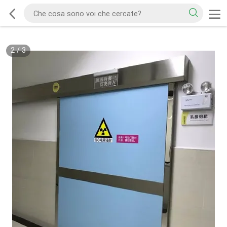
2
/
3