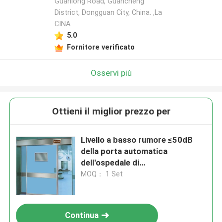
Guanlong Road, Guancheng
District, Dongguan City, China. ,La
CINA
5.0
Fornitore verificato
Osservi più
Ottieni il miglior prezzo per
Livello a basso rumore ≤50dB
della porta automatica
dell'ospedale di
1000mm*2100mm
MOQ： 1 Set
Continua