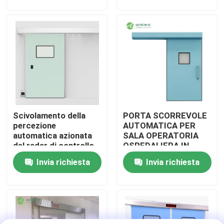
Giro della fabbrica
Controllo di qualità
Contattici
Scivolamento della
PORTA SCORREVOLE
Notizie
percezione
AUTOMATICA PER
automatica azionata
SALA OPERATORIA
del radar di controllo
OSPEDALIERA IN
Casi
elettrico della porta
ACCIAIO
Invia richiesta
Invia richiesta
dell'ospedale
INOSSIDABILE AMBER
Sala operatoria modulare
Stanza pulita modulare