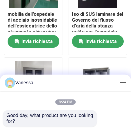
mobilia dell'ospedale
Iso di SUS laminare del
Giro della fabbrica
di acciaio inossidabile
Governo del flusso
dell'essiccatrice dello
d'aria della stanza
strumento chirurgico
pulita per l'ospedale
Controllo di qualità
di 0.5mm
Invia richiesta
Invia richiesta
Contattici
Notizie
Vanessa
Casi
8:24 PM
Sala operatoria modulare
Good day, what product are you looking 
Governo medico
201 altezza medica
for?
300mm RoHS di
fissata al muro 0.5mm
Stanza pulita modulare
acciaio inossidabile
del Governo 500mm di