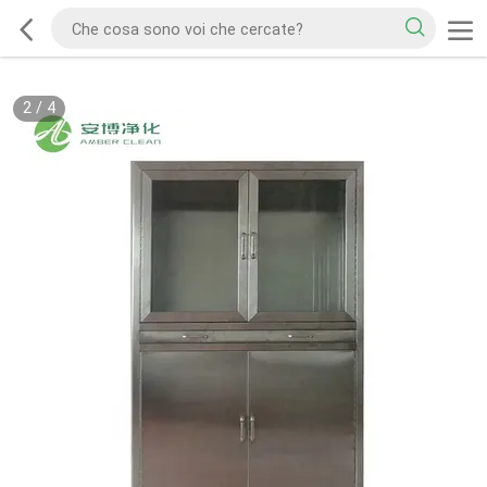
2
/
4