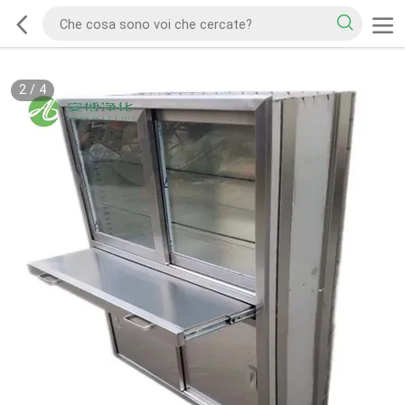
2
/
4