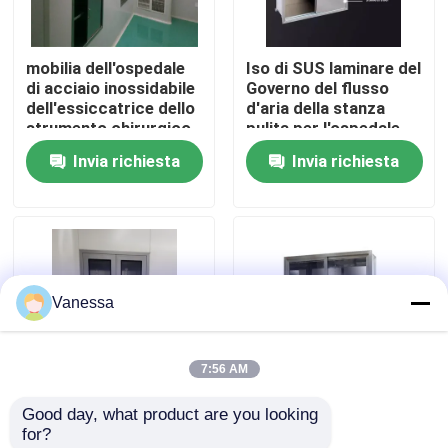
Giro della fabbrica
mobilia dell'ospedale
Iso di SUS laminare del
di acciaio inossidabile
Governo del flusso
dell'essiccatrice dello
d'aria della stanza
Controllo di qualità
strumento chirurgico
pulita per l'ospedale
di 0.5mm
Invia richiesta
Invia richiesta
Contattici
Notizie
Vanessa
Casi
7:56 AM
Sala operatoria modulare
Good day, what product are you looking 
Governo medico
201 altezza medica
for?
Stanza pulita modulare
300mm RoHS di
fissata al muro 0.5mm