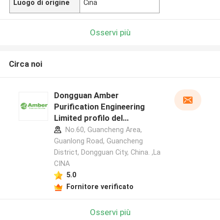
Luogo di origine
Cina
Osservi più
Circa noi
Dongguan Amber
Purification Engineering
Limited profilo del
produttore
No.60, Guancheng Area,
Guanlong Road, Guancheng
District, Dongguan City, China. ,La
CINA
5.0
Fornitore verificato
Osservi più