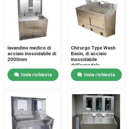
lavandino medico di
Chirurgo Type Wash
acciaio inossidabile di
Basin, di acciaio
2000mm
inossidabile
dell'ospedale
lavandino del lavaggio
Invia richiesta
Invia richiesta
della mano operato
ginocchio
Casa
Prodotti
Circa noi