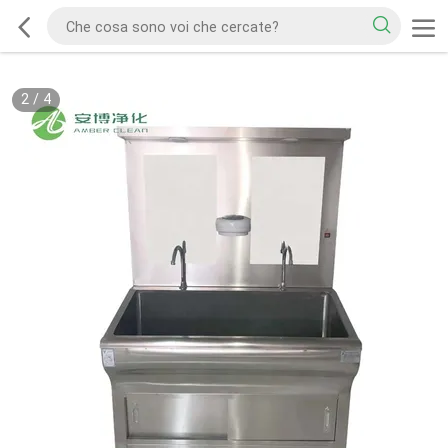
2
/
4