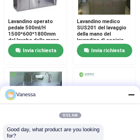
Giro della fabbrica
Lavandino operato
Lavandino medico
pedale 500ml/H
SUS201 del lavaggio
1500*600*1800mm
della mano del
Controllo di qualità
del lavabo della mano
lavandino di acciaio
SUS304
inossidabile di
Invia richiesta
Invia richiesta
operazione
Contattici
dell'officina con i fori
di colata
Notizie
Vanessa
Casi
9:51 AM
Sala operatoria modulare
Good day, what product are you looking 
Scavo medico in
Lavabo da lavandino
for?
Stanza pulita modulare
acciaio inossidabile di
chirurgico in acciaio