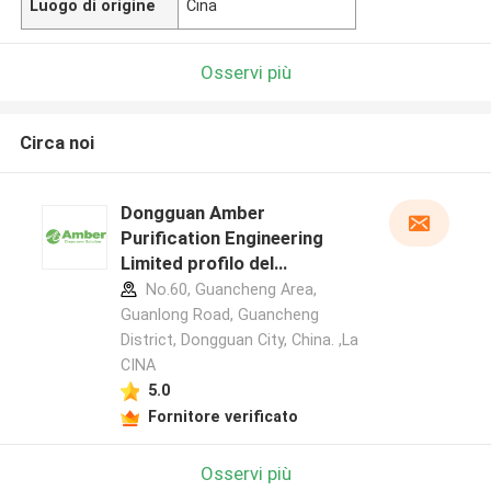
Luogo di origine
Cina
Osservi più
Circa noi
Dongguan Amber
Purification Engineering
Limited profilo del
produttore
No.60, Guancheng Area,
Guanlong Road, Guancheng
District, Dongguan City, China. ,La
CINA
5.0
Fornitore verificato
Osservi più