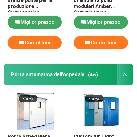
stanze pulite per la
di ambienti puliti
produzione
modulari Amber
farmaceutica
Servizio unico
Miglior prezzo
Miglior prezzo
Contattaci
Contattaci
Porta automatica dell'ospedale
(46)
Porta ospedaliera
Custom Air Tight