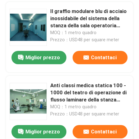
Il graffio modulare blu di acciaio
inossidabile del sistema della
stanza della sala operatoria
rinforza le classi 100 - 1000
MOQ：1 metro quadro
Prezzo：USD48 per square meter
Miglior prezzo
Contattaci
Anti classi medica statica 100 -
1000 del teatro di operazione di
flusso laminare della stanza
pulita dell'ospedale
MOQ：1 metro quadro
Prezzo：USD48 per square meter
Miglior prezzo
Contattaci