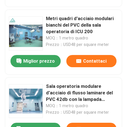
Metri quadri d'acciaio modulari
bianchi del PVC della sala
Lasciate un messaggio
operatoria di ICU 200
Ti richiameremo presto!
MOQ：1 metro quadro
Prezzo：USD48 per square meter
Miglior prezzo
Contattaci
Sala operatoria modulare
d'acciaio di flusso laminare del
PVC 42db con la lampada
Shadowless della chirurgia
MOQ：1 metro quadro
Prezzo：USD48 per square meter