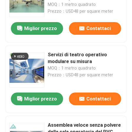
MOQ：1 metro quadrato
Prezzo：USD48 per square meter
Giro della fabbrica
Miglior prezzo
Contattaci
Controllo di qualità
Contattici
Servizi di teatro operativo
modulare su misura
MOQ：1 metro quadrato
Notizie
Prezzo：USD48 per square meter
Casi
Miglior prezzo
Contattaci
Sala operatoria modulare
Assemblea veloce senza polvere
Stanza pulita modulare
della sala operatoria del PVC