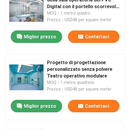
Digital con il portello scorrevole
automatico
MOQ：1 metro quadro
Porta automatica dell'ospedale
Prezzo：USD48 per square meter
tavolo operatorio chirurgico
Miglior prezzo
Contattaci
pendente medico del soffitto
Progetto di progettazione
personalizzato senza polvere
Luce chirurgica del LED
Teatro operativo modulare
MOQ：1 metro quadrato
Sala Operativa Chirurgica
Prezzo：USD48 per square meter
Miglior prezzo
Contattaci
Sala operatoria dell'ospedale
Porta farmaceutica della stanza pulita