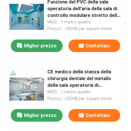
Funzione del PVC della sala
operatoria dell'aria della sala di
Pannelli a sandwich della parete
controllo modulare stretto dello
SpA multi
MOQ：1 metro quadro
Prezzo：USD45 per square meter
cascata di particelle di acciaio inossidabile
Miglior prezzo
Contattaci
Scatola di passaggio di acciaio inossidabile
Gruppo filtro ventola
CE medico della stanza della
chirurgia dentale del metallo
della sala operatoria di
Lavandino medico di acciaio inossidabile
ginecologia per l'ospedale
MOQ：1 metro quadro
Prezzo：USD48 per square meter
Governo medico di acciaio inossidabile
Miglior prezzo
Contattaci
aria che tratta unità