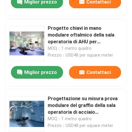
Invia
Miglior prezzo
Contattaci
Progetto chiavi in mano
modulare oftalmico della sala
operatoria di AHU per
l'Assemblea veloce dell'ospedale
MOQ：1 metro quadro
Prezzo：USD48 per square meter
Miglior prezzo
Contattaci
Progettazione su misura prova
modulare del graffio della sala
operatoria di acciaio
inossidabile
MOQ：1 metro quadro
Prezzo：USD48 per square meter