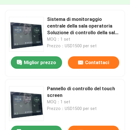
Sistema di monitoraggio
centrale della sala operatoria
Soluzione di controllo della sala
operatoria all-in-one con
MOQ：1 set
integrazione di 6 sistemi
Prezzo：USD1500 per set
Miglior prezzo
Contattaci
Pannello di controllo del touch
screen
MOQ：1 set
Prezzo：USD1500 per set