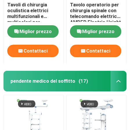
Tavoli di chirurgia
Tavolo operatorio per
oculistica elettrici
chirurgia spinale con
multifunzionali e
telecomando elettrico
multicolori per
AMBER Electric Height
ospedali
Miglior prezzo
Miglior prezzo
Contattaci
Contattaci
pendente medico del soffitto
(17)