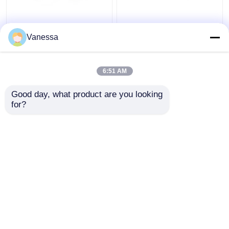
Hoapital Luce
AMBER Lampade
chirurgica senza
chirurgiche a LED
Vanessa
ombra Lampade
160000lx senza ombra
chirurgiche a LED
per sala operatoria
Lampade chirurgiche in
ospedaliera
6:51 AM
Miglior prezzo
Miglior prezzo
vendita
Good day, what product are you looking 
for?
Contattaci
Contattaci
Osservi più
Casa
Circa noi
Contattaci
Desktop Site
Mappa del sito
Norme sulla privacy