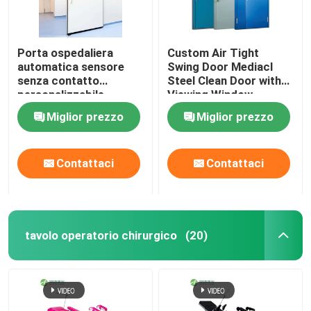
Porta ospedaliera
Custom Air Tight
automatica sensore
Swing Door Mediacl
senza contatto
Steel Clean Door with
personalizzabile
Viewing Window
Miglior prezzo
Miglior prezzo
Contattaci
Contattaci
tavolo operatorio chirurgico
(20)