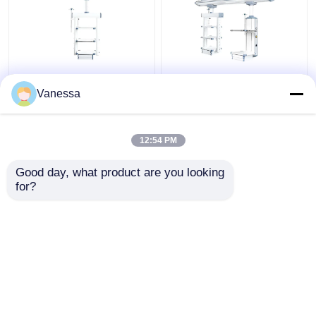
AMBER Flessibile
Ospedale elettrico
Funzioni integrate
regolabile pendente
Vanessa
Pendenti per gas
medico chirurgica
medici montati sul
boom
soffitto
12:54 PM
Miglior prezzo
Miglior prezzo
Good day, what product are you looking 
for?
Contattaci
Contattaci
Osservi più
Casa
Circa noi
Contattaci
Desktop Site
Mappa del sito
Norme sulla privacy