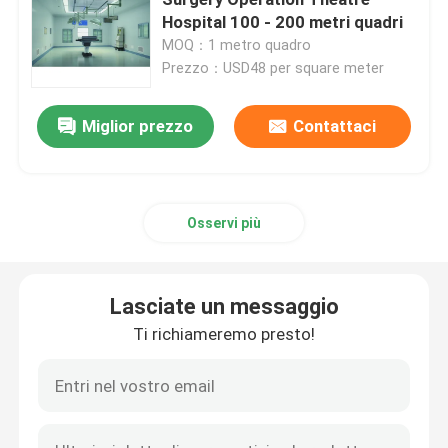
Hospital 100 - 200 metri quadri
MOQ：1 metro quadro
Porta automatica dell'ospedale
Prezzo：USD48 per square meter
tavolo operatorio chirurgico
Miglior prezzo
Contattaci
pendente medico del soffitto
Osservi più
Luce chirurgica del LED
Lasciate un messaggio
Sala Operativa Chirurgica
Ti richiameremo presto!
Sala operatoria dell'ospedale
Porta farmaceutica della stanza pulita