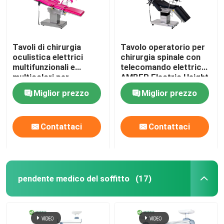
Tavoli di chirurgia
Tavolo operatorio per
oculistica elettrici
chirurgia spinale con
multifunzionali e
telecomando elettrico
multicolori per
AMBER Electric Height
ospedali
Miglior prezzo
Miglior prezzo
Contattaci
Contattaci
pendente medico del soffitto
(17)