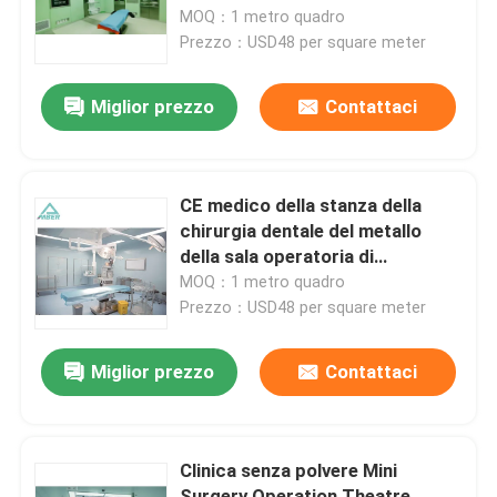
MOQ：1 metro quadro
Prezzo：USD48 per square meter
Giro della fabbrica
Miglior prezzo
Contattaci
Controllo di qualità
Contattici
CE medico della stanza della
chirurgia dentale del metallo
della sala operatoria di
Notizie
ginecologia per l'ospedale
MOQ：1 metro quadro
Prezzo：USD48 per square meter
Casi
Miglior prezzo
Contattaci
Sala operatoria modulare
Clinica senza polvere Mini
Stanza pulita modulare
Surgery Operation Theatre