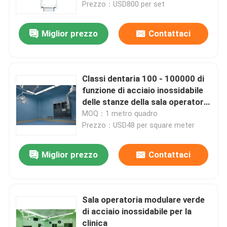
Prezzo：USD800 per set
Miglior prezzo
Contattaci
Classi dentaria 100 - 100000 di
funzione di acciaio inossidabile
delle stanze della sala operatoria
dell'ospedale multi
MOQ：1 metro quadro
Prezzo：USD48 per square meter
Miglior prezzo
Contattaci
Casa
Prodotti
Sala operatoria modulare verde
di acciaio inossidabile per la
clinica
Circa noi