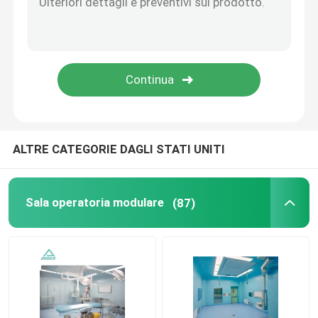
Pannelli a sandwich della parete
cascata di particelle di acciaio inossidabile
Scatola di passaggio di acciaio inossidabile
ALTRE CATEGORIE DAGLI STATI UNITI
Gruppo filtro ventola
Sala operatoria modulare
(87)
Lavandino medico di acciaio inossidabile
Governo medico di acciaio inossidabile
aria che tratta unità