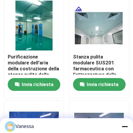
Giro della fabbrica
Controllo di qualità
Contattici
Purificazione
Stanza pulita
modulare dell'aria
modulare SUS201
della costruzione della
farmaceutica con
Notizie
stanza pulita della
l'attrezzatura della
pianta elettronica
scatola di passaggio
Invia richiesta
Invia richiesta
Casi
Sala operatoria modulare
Vanessa
Stanza pulita modulare