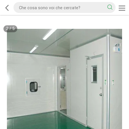
2
/
5