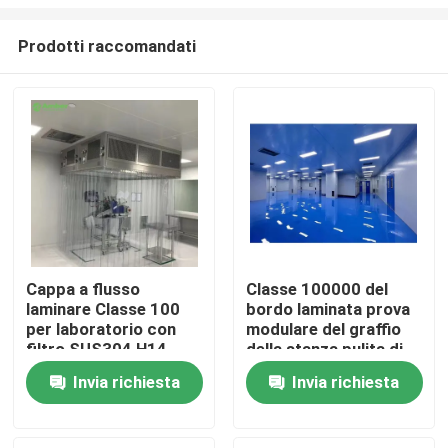
Prodotti raccomandati
Cappa a flusso
Classe 100000 del
laminare Classe 100
bordo laminata prova
Casa
per laboratorio con
modulare del graffio
filtro SUS304 H14
della stanza pulita di
99,9995% 0,3μm
Pharma
Prodotti
Invia richiesta
Invia richiesta
Circa noi