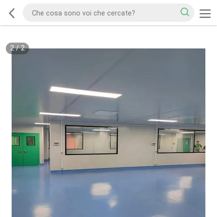
2
/
2