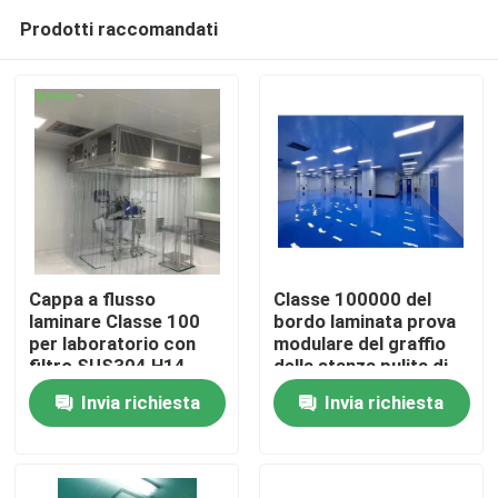
Prodotti raccomandati
Cappa a flusso
Classe 100000 del
laminare Classe 100
bordo laminata prova
per laboratorio con
modulare del graffio
Casa
filtro SUS304 H14
della stanza pulita di
99,9995% 0,3μm
Pharma
Invia richiesta
Invia richiesta
Prodotti
Circa noi