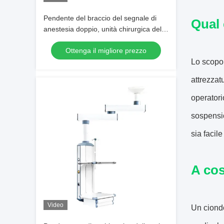
Pendente del braccio del segnale di
Qual 
anestesia doppio, unità chirurgica della
stanza dell'ospedale ICU
Ottenga il migliore prezzo
Lo scopo 
attrezzat
operatori
sospensio
sia facil
A cos
Video
Un ciondo