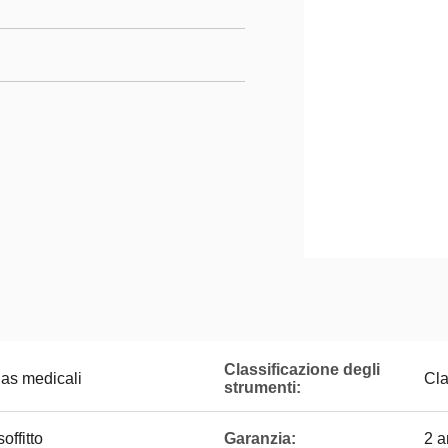
Classificazione degli
gas medicali
Cla
strumenti:
offitto
Garanzia:
2 a