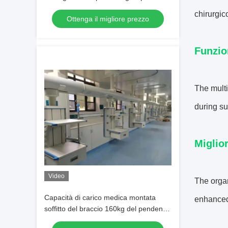
del soffitto di ICU
chirurgic
Ottenga il migliore prezzo
Funzio
The multi
during su
Miglior
Video
The orga
Capacità di carico medica montata
enhanced 
soffitto del braccio 160kg del pendente
750mm del soffitto