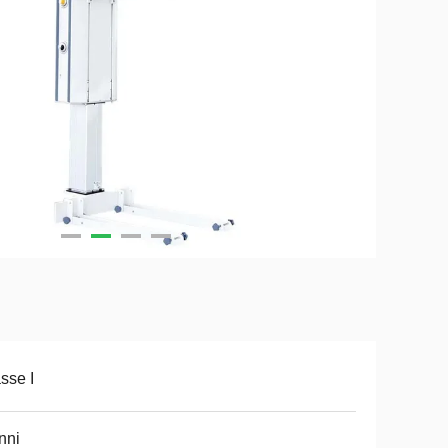
sse I
nni