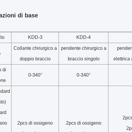
azioni di base
lo
KDD-3
KDD-4
Collante chirurgico a
pendente chirurgico a
penden
o
doppio braccio
braccio singolo
elettrica
 di
0-340°
0-340°
one
ndard
to)
ard
2pcs
ano
2pcs di ossigeno
2pcs di ossigeno
2p