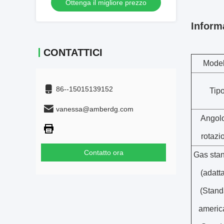
Ottenga il migliore prezzo
Inform
CONTATTICI
Model
86--15015139152
Tip
vanessa@amberdg.com
Angolo
rotazi
Contatto ora
Gas sta
(adatta
(Stand
americ