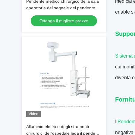
medical e
Pendente medico chirurgico della sala
operatoria del segnale del pendente
enable sk
del soffitto di ICU
Ottenga il migliore prezzo
Suppor
Sistema d
cui monit
diventa o
Fornitu
Video
Il
Pendent
Alluminio elettrico degli strumenti
negativa 
chirurgici dell'ospedale lega il pendente