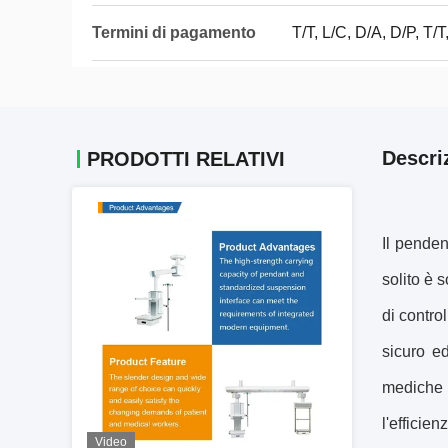
Termini di pagamento
T/T, L/C, D/A, D/P, T
Descri
PRODOTTI RELATIVI
Il penden
solito è 
di contro
sicuro ed
mediche 
l'efficien
Video