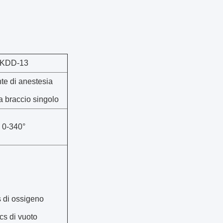
KDD-13
te di anestesia
 a braccio singolo
0-340°
 di ossigeno
cs di vuoto