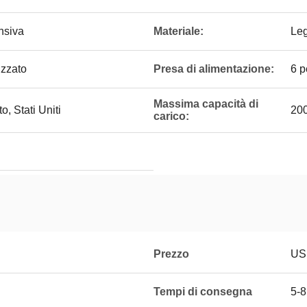
ensiva
Materiale:
Leg
izzato
Presa di alimentazione:
6 p
Massima capacità di
, Stati Uniti
200
carico:
Prezzo
US
Tempi di consegna
5-8