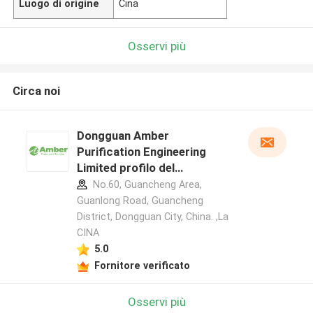
Luogo di origine
Cina
Osservi più
Circa noi
Dongguan Amber
Purification Engineering
Limited profilo del
produttore
No.60, Guancheng Area,
Guanlong Road, Guancheng
District, Dongguan City, China. ,La
CINA
5.0
Fornitore verificato
Osservi più