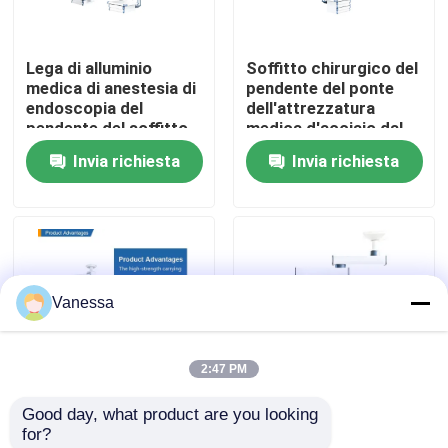
Giro della fabbrica
Lega di alluminio
Soffitto chirurgico del
medica di anestesia di
pendente del ponte
endoscopia del
dell'attrezzatura
Controllo di qualità
pendente del soffitto
medica d'acciaio dal
del singolo braccio
pendente di ICU
Invia richiesta
Invia richiesta
Contattici
Notizie
Vanessa
Casi
2:47 PM
Sala operatoria modulare
Good day, what product are you looking 
Pendente del braccio
Pendente medico
for?
Stanza pulita modulare
del segnale di
chirurgico della sala