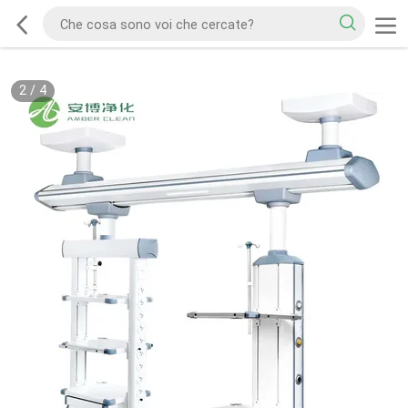
2
/
4