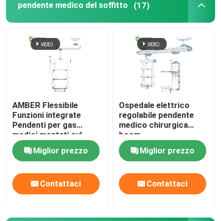
pendente medico del soffitto
(17)
AMBER Flessibile
Ospedale elettrico
Funzioni integrate
regolabile pendente
Pendenti per gas
medico chirurgica
medici montati sul
boom
soffitto
Miglior prezzo
Miglior prezzo
Contattaci
Contattaci