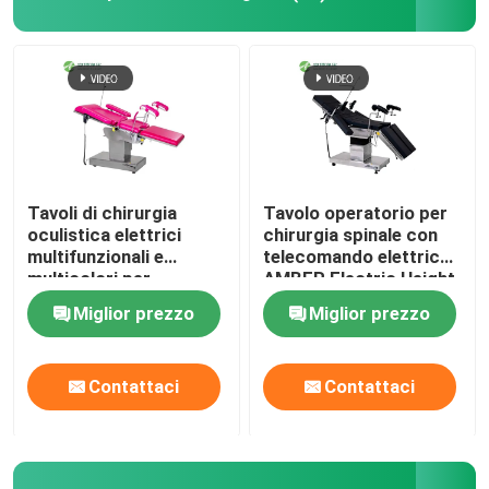
Tavoli di chirurgia
Tavolo operatorio per
oculistica elettrici
chirurgia spinale con
multifunzionali e
telecomando elettrico
multicolori per
AMBER Electric Height
ospedali
Miglior prezzo
Miglior prezzo
Contattaci
Contattaci