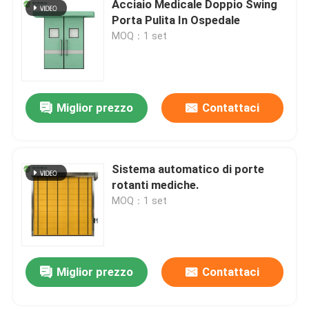
Acciaio Medicale Doppio Swing
Porta Pulita In Ospedale
Pannelli a sandwich della parete
MOQ：1 set
cascata di particelle di acciaio inossidabile
Miglior prezzo
Contattaci
Scatola di passaggio di acciaio inossidabile
Gruppo filtro ventola
Sistema automatico di porte
rotanti mediche.
MOQ：1 set
Lavandino medico di acciaio inossidabile
Governo medico di acciaio inossidabile
Miglior prezzo
Contattaci
aria che tratta unità