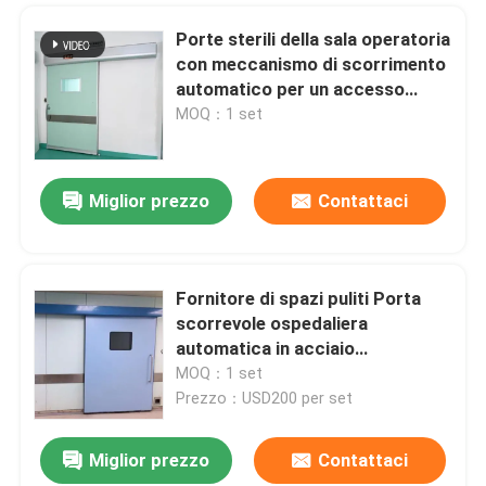
Porte sterili della sala operatoria
con meccanismo di scorrimento
automatico per un accesso
senza soluzione di continuità
MOQ：1 set
Lasciate un messaggio
Miglior prezzo
Contattaci
Ti richiameremo presto!
Fornitore di spazi puliti Porta
scorrevole ospedaliera
automatica in acciaio
inossidabile
MOQ：1 set
Prezzo：USD200 per set
Miglior prezzo
Contattaci