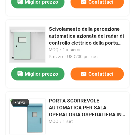
Miglior prezzo
Contattaci
Scivolamento della percezione
automatica azionata del radar di
controllo elettrico della porta
dell'ospedale
MOQ：1 insieme
Prezzo：USD200 per set
Miglior prezzo
Contattaci
PORTA SCORREVOLE
AUTOMATICA PER SALA
OPERATORIA OSPEDALIERA IN
ACCIAIO INOSSIDABILE AMBER
MOQ：1 set