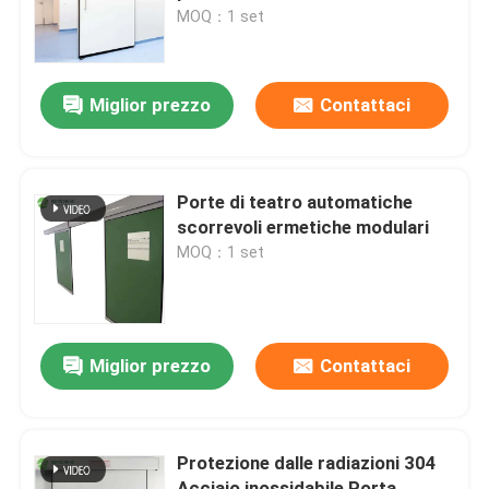
MOQ：1 set
Giro della fabbrica
Miglior prezzo
Contattaci
Controllo di qualità
Contattici
Porte di teatro automatiche
scorrevoli ermetiche modulari
MOQ：1 set
Notizie
Casi
Miglior prezzo
Contattaci
Sala operatoria modulare
Protezione dalle radiazioni 304
Stanza pulita modulare
Acciaio inossidabile Porta