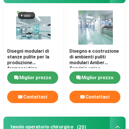
Disegni modulari di
Disegno e costruzione
stanze pulite per la
di ambienti puliti
produzione
modulari Amber
farmaceutica
Servizio unico
Miglior prezzo
Miglior prezzo
Contattaci
Contattaci
tavolo operatorio chirurgico
(20)