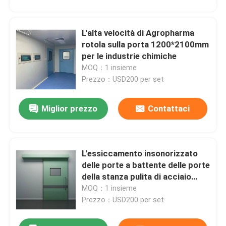
L'alta velocità di Agropharma
rotola sulla porta 1200*2100mm
Invia
per le industrie chimiche
MOQ：1 insieme
Prezzo：USD200 per set
Miglior prezzo
Contattaci
L'essiccamento insonorizzato
delle porte a battente delle porte
della stanza pulita di acciaio
inossidabile vernicia l'iso
MOQ：1 insieme
Prezzo：USD200 per set