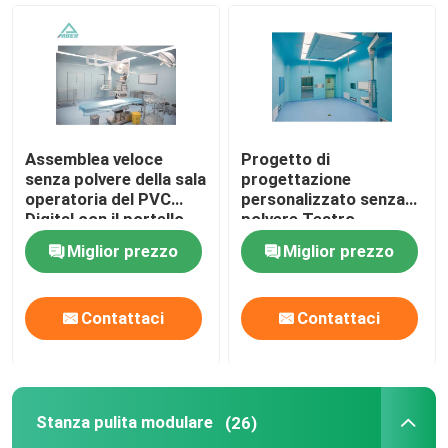
Assemblea veloce
Progetto di
senza polvere della sala
progettazione
operatoria del PVC
personalizzato senza
Digital con il portello
polvere Teatro
scorrevole automatico
operativo modulare
Miglior prezzo
Miglior prezzo
Contattaci
Contattaci
Stanza pulita modulare
(26)