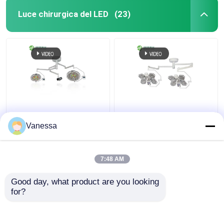
Luce chirurgica del LED
(23)
Hoapital Luce
AMBER Lampade
chirurgica senza
chirurgiche a LED
Vanessa
ombra Lampade
160000lx senza ombra
chirurgiche a LED
per sala operatoria
Lampade chirurgiche in
ospedaliera
7:48 AM
Miglior prezzo
Miglior prezzo
vendita
Good day, what product are you looking 
for?
Contattaci
Contattaci