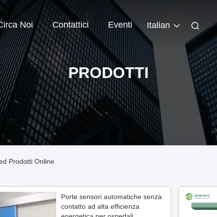
Circa Noi
Contattici
Eventi
Italian
PRODOTTI
ed Prodotti Online
Porte sensori automatiche senza
contatto ad alta efficienza
energetica per ospedali