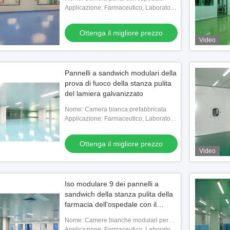
Applicazione: Farmaceutico, Laboratorio
chimico, Impianto elettronico,
Ospedaliero
Ottenga il migliore prezzo
Video
Pannelli a sandwich modulari della
prova di fuoco della stanza pulita
del lamiera galvanizzato
Nome: Camera bianca prefabbricata
Applicazione: Farmaceutico, Laboratorio
chimico, Impianto elettronico,
Ospedaliero
Ottenga il migliore prezzo
Video
stanza pulita SS201
Anestesia Medico Pendente di soffitto
Siste
a su misura per
sala 
boratorio
della
Iso modulare 9 dei pannelli a
l migliore prezzo
Ottenga il migliore prezzo
sandwich della stanza pulita della
integ
farmacia dell'ospedale con il
portello scorrevole
Nome: Camere bianche modulari per
farmacie
Applicazione: Farmaceutico, Laboratorio