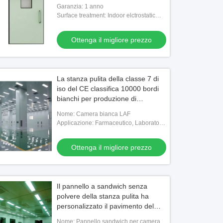
Garanzia: 1 anno
Surface treatment: Indoor elctrostatic
spraying/Outdoor fluorocarbon
coating/SUS304
Ottenga il migliore prezzo
La stanza pulita della classe 7 di
iso del CE classifica 10000 bordi
bianchi per produzione di
purificazione
Nome: Camera bianca LAF
Applicazione: Farmaceutico, Laboratorio
chimico, Impianto elettronico,
Ospedaliero
Ottenga il migliore prezzo
Il pannello a sandwich senza
polvere della stanza pulita ha
personalizzato il pavimento del
PVC
Nome: Pannello sandwich per camera