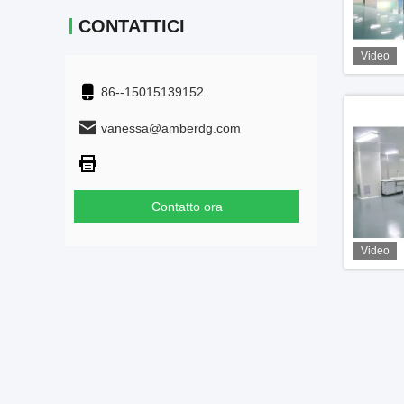
CONTATTICI
Video
86--15015139152
vanessa@amberdg.com
Contatto ora
Video