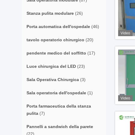
Sala operatoria modulare
(87)
Stanza pulita modulare
(26)
Porta automatica dell'ospedale
(46)
Video
tavolo operatorio chirurgico
(20)
pendente medico del soffitto
(17)
Luce chirurgica del LED
(23)
Sala Operativa Chirurgica
(3)
Sala operatoria dell'ospedale
(1)
Video
Porta farmaceutica della stanza
pulita
(7)
Pannelli a sandwich della parete
(22)