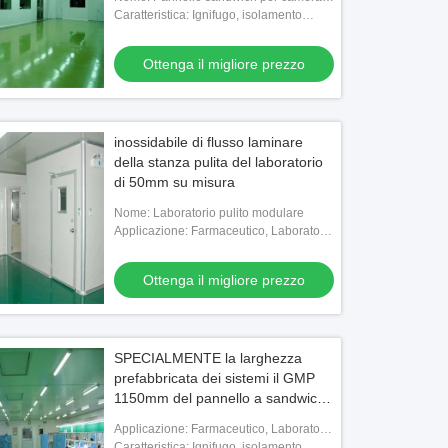
bianca
Caratteristica: Ignifugo, isolamento
termico, grande capacità portante
Ottenga il migliore prezzo
inossidabile di flusso laminare
della stanza pulita del laboratorio
di 50mm su misura
Nome: Laboratorio pulito modulare
Applicazione: Farmaceutico, Laboratorio
chimico, Impianto elettronico,
Ospedaliero
Video
Ottenga il migliore prezzo
ma di monitoraggio centrale della
DORRA a cancello manuale a tenut
operatoria Soluzione di controllo
aria medica
 sala operatoria all-in-one con
SPECIALMENTE la larghezza
Ottenga il migliore prezzo
Ottenga il migliore prezzo
razione di 6 sistemi
prefabbricata dei sistemi il GMP
1150mm del pannello a sandwich
della stanza pulita ha
Applicazione: Farmaceutico, Laboratorio
personalizzato
chimico, Impianto elettronico,
Caratteristica: Ignifugo, isolamento