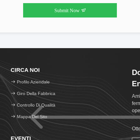
Submit Now
CIRCA NOI
Do
Profilo Aziendale
En
Giro Della Fabbrica
Amb
fer
Controllo Di Qualità
ope
Mappa Del Sito
Ott
EVENTI