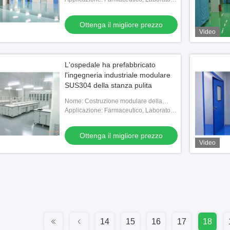
chimico, Impianto elettronico,
Ospedaliero
Ottenga il migliore prezzo
Video
L'ospedale ha prefabbricato
l'ingegneria industriale modulare
SUS304 della stanza pulita
Nome: Costruzione modulare della
camera bianca
Applicazione: Farmaceutico, Laboratorio
chimico, Impianto elettronico,
Ospedaliero
Ottenga il migliore prezzo
Video
14
15
16
17
18