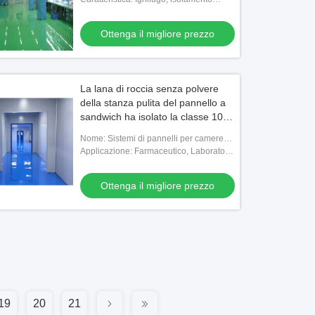
Ospedaliero
termico, grande capacità portante
Ottenga il migliore prezzo
La lana di roccia senza polvere
della stanza pulita del pannello a
sandwich ha isolato la classe 100
1150mm
Nome: Sistemi di pannelli per camere
bianche
Applicazione: Farmaceutico, Laboratorio
chimico, Impianto elettronico,
Ospedaliero
Ottenga il migliore prezzo
19
20
21