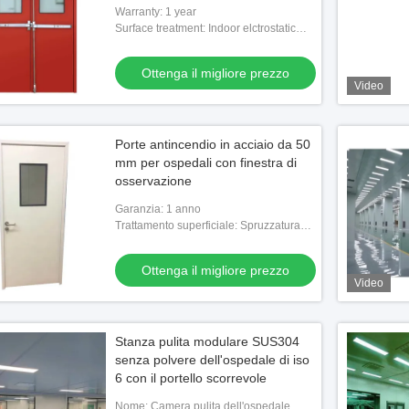
ospedali
Warranty: 1 year
Surface treatment: Indoor elctrostatic
spraying/Outdoor fluorocarbon
coating/SUS304
Ottenga il migliore prezzo
Video
Porte antincendio in acciaio da 50
mm per ospedali con finestra di
osservazione
Garanzia: 1 anno
Trattamento superficiale: Spruzzatura
elctrostatica interna/rivestimento in
fluorocarburo esterno/SUS304
Ottenga il migliore prezzo
Video
Stanza pulita modulare SUS304
senza polvere dell'ospedale di iso
6 con il portello scorrevole
Nome: Camera pulita dell'ospedale