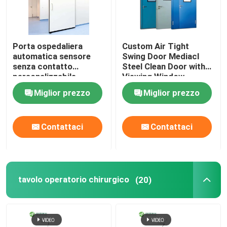
Porta ospedaliera
Custom Air Tight
automatica sensore
Swing Door Mediacl
senza contatto
Steel Clean Door with
personalizzabile
Viewing Window
Miglior prezzo
Miglior prezzo
Contattaci
Contattaci
tavolo operatorio chirurgico
(20)