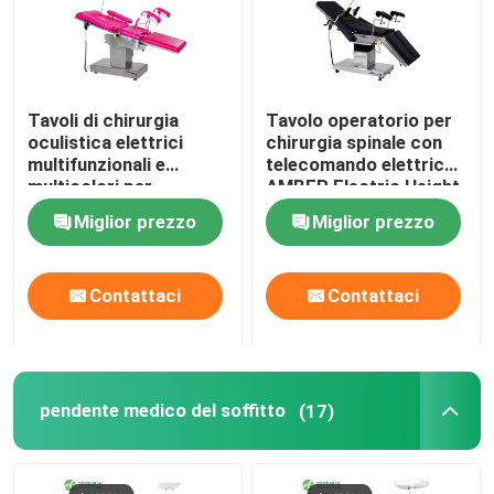
Tavoli di chirurgia
Tavolo operatorio per
oculistica elettrici
chirurgia spinale con
multifunzionali e
telecomando elettrico
multicolori per
AMBER Electric Height
ospedali
Miglior prezzo
Miglior prezzo
Contattaci
Contattaci
pendente medico del soffitto
(17)