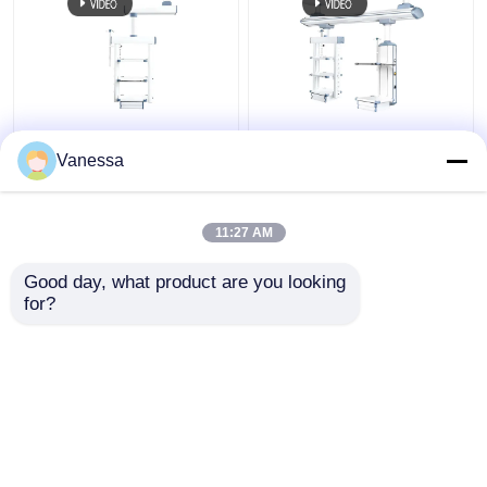
AMBER Flessibile
Ospedale elettrico
Funzioni integrate
regolabile pendente
Vanessa
Pendenti per gas
medico chirurgica
medici montati sul
boom
soffitto
11:27 AM
Miglior prezzo
Miglior prezzo
Good day, what product are you looking 
for?
Contattaci
Contattaci
Osservi più
Casa
Circa noi
Contattaci
Desktop Site