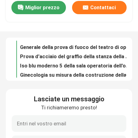
Miglior prezzo
Contattaci
Elettricità statica della stanza del teatro dell'ospedale di acciaio inossidabile del teatro di operazione della chirurgia di ginecologia anti
Generale della prova di fuoco del teatro di operazione dell'anestesia del metallo ha personalizzato
Giro della fabbrica
Prova d'acciaio del graffio della stanza della chirurgia dentale del PVC per l'ospedale
Iso blu moderno 5 della sala operatoria dell'ospedale di ortopedia
Controllo di qualità
Ginecologia su misura della costruzione della sala operatoria dell'ospedale con gli accessori
Controllo ibrido dello SpA della sala operatoria dell'ospedale di ortopedia di ginecologia
Contattici
Classi dentaria 100 - 100000 di funzione di acciaio inossidabile delle stanze della sala operatoria dell'ospedale multi
Sala operatoria generale anestetica di acciaio inossidabile della sala operatoria dell'ospedale
Notizie
I sistemi modulari del locale senza polvere del pannello a sandwich facili installano modulare
Stanza pulita modulare SUS304 senza polvere dell'ospedale di iso 6 con il portello scorrevole
Casi
Lasciate un messaggio
Pannelli a sandwich modulari della prova di fuoco della stanza pulita del lamiera galvanizzato
Ti richiameremo presto!
L'ospedale ha prefabbricato l'ingegneria industriale modulare SUS304 della stanza pulita
Sala operatoria modulare
Iso modulare senza polvere 1 della sala pulita con la scatola di passaggio della cascata di particelle
Bordo laminato modulare della stanza pulita della farmacia chimica del laboratorio
Stanza pulita modulare
portelli scorrevoli chiusi ermeticamente automatici di acciaio inossidabile delle porte della stanza pulita di 1.0mm