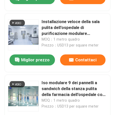
Installazione veloce della sala
pulita dell'ospedale di
purificazione modulare
industriale modulare di iso
MOQ：1 metro quadro
Prezzo：USD13 per square meter
Miglior prezzo
Contattaci
Casa
Iso modulare 9 dei pannelli a
sandwich della stanza pulita
della farmacia dell'ospedale con
Prodotti
il portello scorrevole
MOQ：1 metro quadro
Prezzo：USD13 per square meter
Circa noi