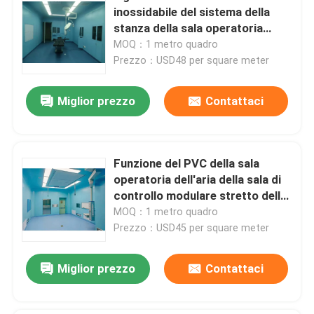
inossidabile del sistema della
stanza della sala operatoria
rinforza le classi 100 - 1000
MOQ：1 metro quadro
Prezzo：USD48 per square meter
Miglior prezzo
Contattaci
Funzione del PVC della sala
operatoria dell'aria della sala di
controllo modulare stretto dello
SpA multi
MOQ：1 metro quadro
Prezzo：USD45 per square meter
Miglior prezzo
Contattaci